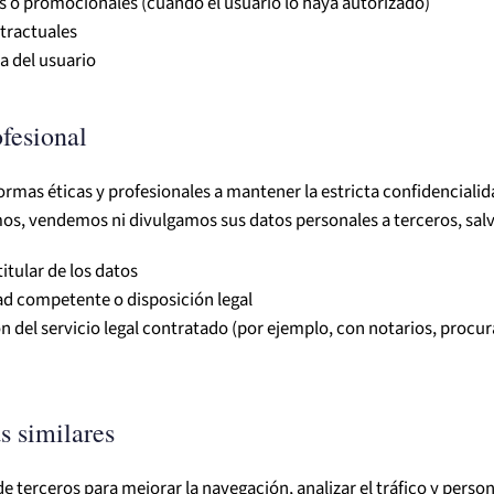
 o promocionales (cuando el usuario lo haya autorizado)
tractuales
a del usuario
ofesional
rmas éticas y profesionales a mantener la estricta confidencial
os, vendemos ni divulgamos sus datos personales a terceros, salvo
itular de los datos
d competente o disposición legal
n del servicio legal contratado (por ejemplo, con notarios, procu
s similares
 de terceros para mejorar la navegación, analizar el tráfico y pers