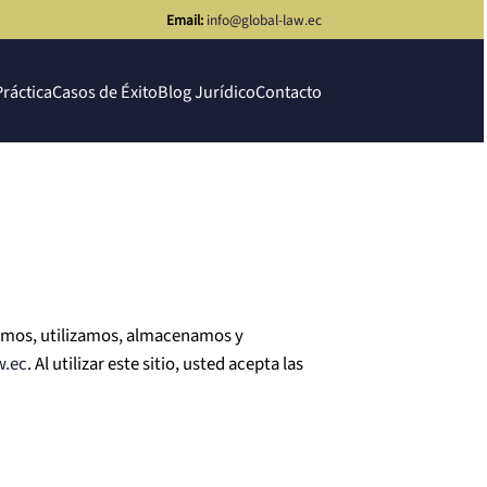
Email:
info@global-law.ec
Práctica
Casos de Éxito
Blog Jurídico
Contacto
lamos, utilizamos, almacenamos y
w.ec
. Al utilizar este sitio, usted acepta las