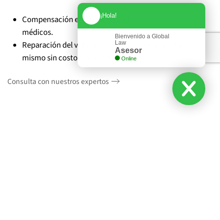
¡Hola!
Compensación económica por los daños y gastos
médicos.
Bienvenido a Global
Law
Reparación del vehículo y autorización para el uso del
Asesor
mismo sin costo adicional.
Online
Consulta con nuestros expertos